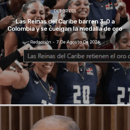
DEPORTES
Las Reinas del Caribe barren 3-0 a
Colombia y se cuelgan la medalla de oro
Redacción
-
7 De Agosto De 2026