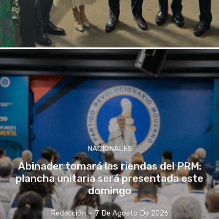
NACIONALES
Abinader tomará las riendas del PRM:
plancha unitaria será presentada este
domingo
Redacción
-
7 De Agosto De 2026