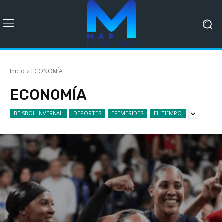
Inicio
ECONOMÍA
ECONOMÍA
BEISBOL INVERNAL
DEPORTES
EFEMERIDES
EL TIEMPO