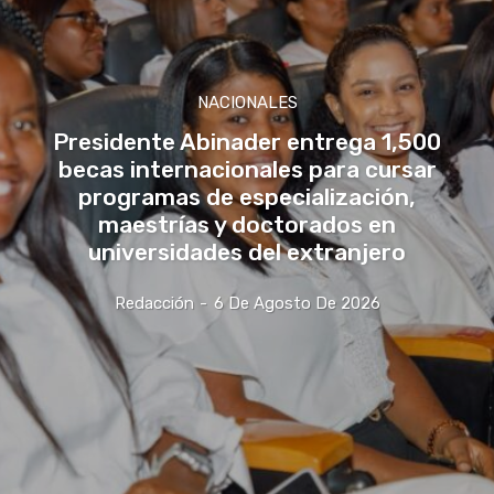
NACIONALES
Presidente Abinader entrega 1,500
becas internacionales para cursar
programas de especialización,
maestrías y doctorados en
universidades del extranjero
Redacción
-
6 De Agosto De 2026