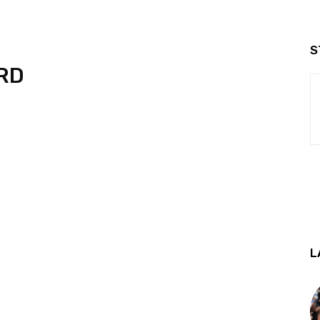
S
RD
L