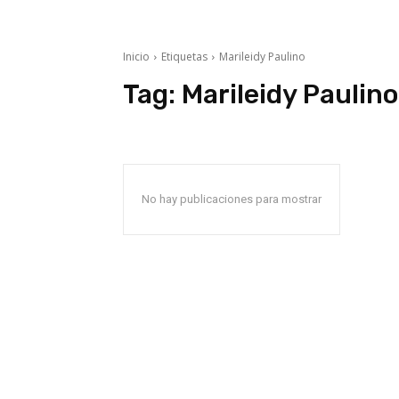
Inicio
Etiquetas
Marileidy Paulino
Tag:
Marileidy Paulino
No hay publicaciones para mostrar