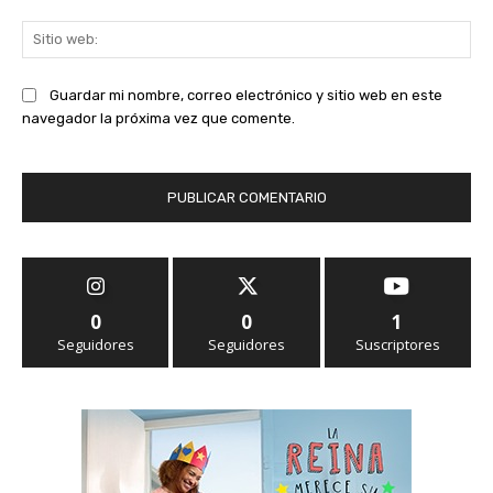
Sit
we
Guardar mi nombre, correo electrónico y sitio web en este
navegador la próxima vez que comente.
0
0
1
Seguidores
Seguidores
Suscriptores