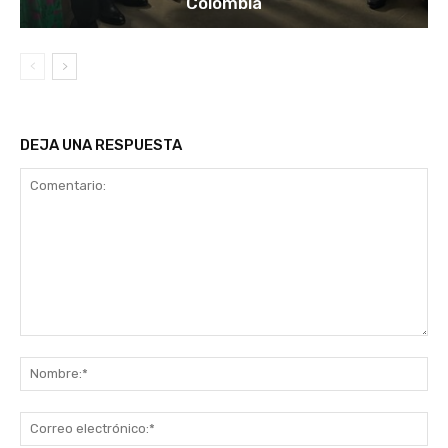
Colombia
DEJA UNA RESPUESTA
Comentario:
No
Co
ele