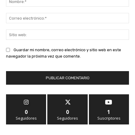
Co
ele
Sit
we
Guardar mi nombre, correo electrónico y sitio web en este
navegador la próxima vez que comente.
0
0
1
Seguidores
Seguidores
Suscriptores