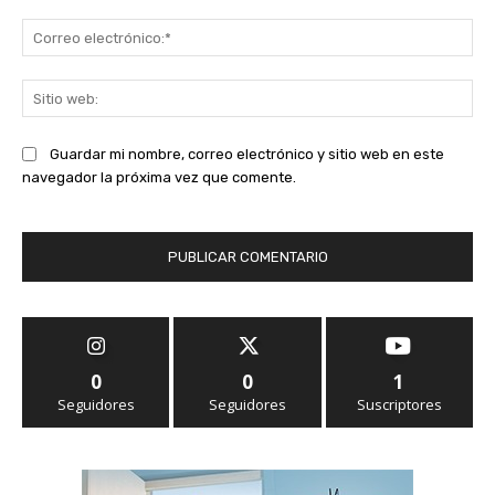
Co
ele
Sit
we
Guardar mi nombre, correo electrónico y sitio web en este
navegador la próxima vez que comente.
0
0
1
Seguidores
Seguidores
Suscriptores