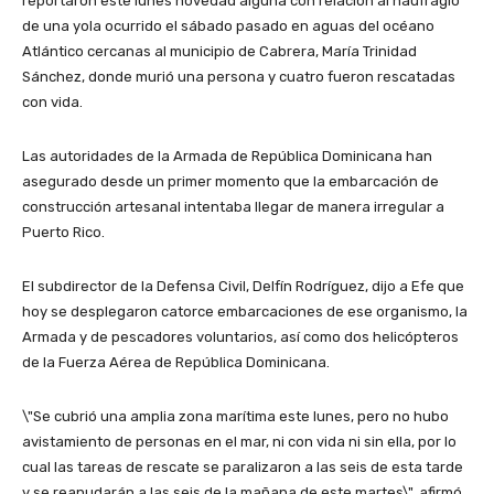
reportaron este lunes novedad alguna con relación al naufragio
de una yola ocurrido el sábado pasado en aguas del océano
Atlántico cercanas al municipio de Cabrera, María Trinidad
Sánchez, donde murió una persona y cuatro fueron rescatadas
con vida.
Las autoridades de la Armada de República Dominicana han
asegurado desde un primer momento que la embarcación de
construcción artesanal intentaba llegar de manera irregular a
Puerto Rico.
El subdirector de la Defensa Civil, Delfín Rodríguez, dijo a Efe que
hoy se desplegaron catorce embarcaciones de ese organismo, la
Armada y de pescadores voluntarios, así como dos helicópteros
de la Fuerza Aérea de República Dominicana.
\"Se cubrió una amplia zona marítima este lunes, pero no hubo
avistamiento de personas en el mar, ni con vida ni sin ella, por lo
cual las tareas de rescate se paralizaron a las seis de esta tarde
y se reanudarán a las seis de la mañana de este martes\", afirmó