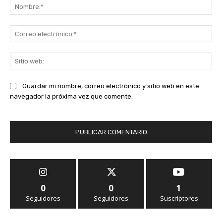
No
Co
ele
Sit
we
Guardar mi nombre, correo electrónico y sitio web en este
navegador la próxima vez que comente.
0
0
1
Seguidores
Seguidores
Suscriptores