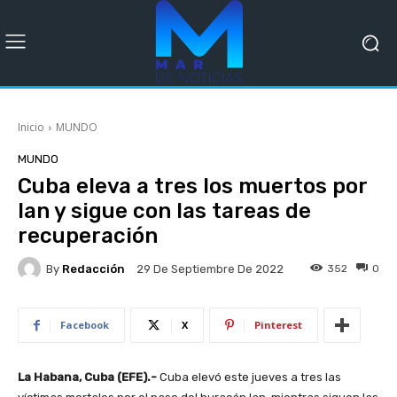
Inicio
MUNDO
MUNDO
Cuba eleva a tres los muertos por
Ian y sigue con las tareas de
recuperación
By
Redacción
352
0
29 De Septiembre De 2022
Facebook
X
Pinterest
La Habana, Cuba (EFE).-
Cuba elevó este jueves a tres las