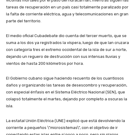
víctimas mortales por el paso del huracán Ian, mientras siguen las
tareas de recuperación en un país casi totalmente paralizado por
la falta de corriente eléctrica, agua y telecomunicaciones en gran
parte del territorio.
El medio oficial Cubadebate dio cuenta del tercer muerto, que se
suma a los dos ya registrados la víspera, luego de que Ian cruzara
con categoría tres el extremo occidental de la isla de sur a norte,
dejando un reguero de destrucción con sus intensas lluvias y
vientos de hasta 200 kilómetros por hora.
El Gobierno cubano sigue haciendo recuento de los cuantiosos
daños y organizando las tareas de desescombro y recuperación,
con especial énfasis en el Sistema Eléctrico Nacional (SEN), que
colapsó totalmente el martes, dejando por completo a oscuras la
isla.
La estatal Unión Eléctrica (UNE) explicó que está devolviendo la
corriente a pequeños \"microsistemas\", con el objetivo de ir
conectando estas islas entre sí poco a poco, pero sin plazos.