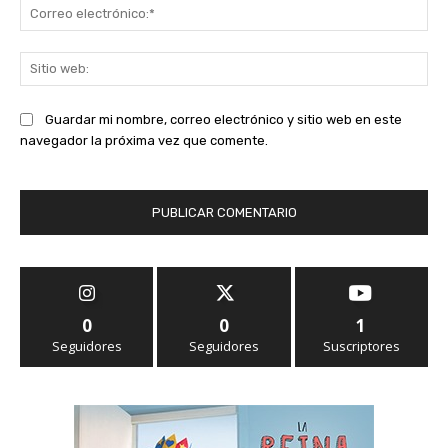
Co
ele
Sit
we
Guardar mi nombre, correo electrónico y sitio web en este
navegador la próxima vez que comente.
0
0
1
Seguidores
Seguidores
Suscriptores