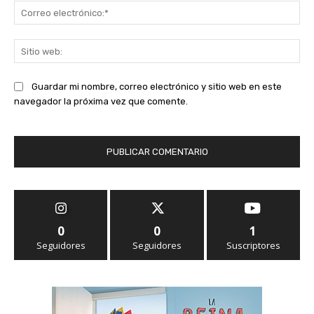
Co
ele
Sit
we
Guardar mi nombre, correo electrónico y sitio web en este
navegador la próxima vez que comente.
0
0
1
Seguidores
Seguidores
Suscriptores