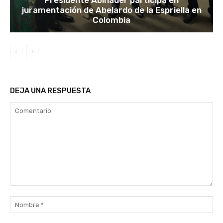
Presidente Abinader participa en
juramentación de Abelardo de la Espriella en
Colombia
DEJA UNA RESPUESTA
Comentario:
No