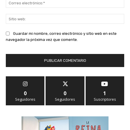
Co
ele
Sit
we
Guardar mi nombre, correo electrónico y sitio web en este
navegador la próxima vez que comente.
0
0
1
Seguidores
Seguidores
Suscriptores