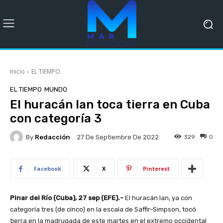
Inicio
EL TIEMPO
EL TIEMPO
MUNDO
El huracán Ian toca tierra en Cuba
con categoría 3
By
Redacción
329
0
27 De Septiembre De 2022
Facebook
X
Pinterest
Pinar del Río (Cuba), 27 sep (EFE).-
El huracán Ian, ya con
categoría tres (de cinco) en la escala de Saffir-Simpson, tocó
tierra en la madrugada de este martes en el extremo occidental