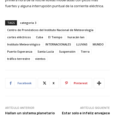
primera hora de la noche lluvias moderadas con picos más
fuertes y alguna interrupción puntual de la corriente eléctrica.
TAGS
categoría 3
Centro de Pronósticos del Instituto Nacional de Meteorología
cortes eléctricos
Cuba
El Tiempo
huracán Ian
Instituto Meteorológico
INTERNACIONALES
LLUVIAS
MUNDO
Puerto Esperanza
Santa Lucía
Suspensión
Tierra
tráfico terrestre
vientos
Facebook
X
Pinterest
ARTÍCULO ANTERIOR
ARTÍCULO SIGUIENTE
Hallan un sistema planetario
Estar solo e infeliz envejece