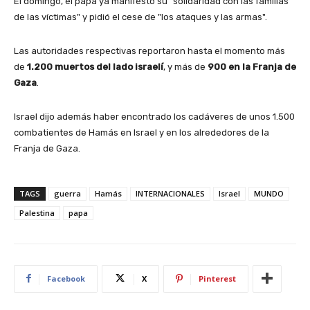
El domingo, el papa ya manifestó su "solidaridad con las familias
de las víctimas" y pidió el cese de "los ataques y las armas".
Las autoridades respectivas reportaron hasta el momento más
de
1.200 muertos del lado israelí
, y más de
900 en la Franja de
Gaza
.
Israel dijo además haber encontrado los cadáveres de unos 1.500
combatientes de Hamás en Israel y en los alrededores de la
Franja de Gaza.
TAGS
guerra
Hamás
INTERNACIONALES
Israel
MUNDO
Palestina
papa
Facebook
X
Pinterest