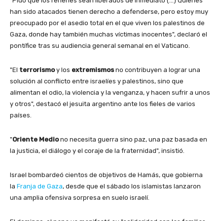
"Pido que los rehenes sean liberados de inmediato (…) Quienes
han sido atacados tienen derecho a defenderse, pero estoy muy
preocupado por el asedio total en el que viven los palestinos de
Gaza, donde hay también muchas víctimas inocentes", declaró el
pontífice tras su audiencia general semanal en el Vaticano.
"El
terrorismo
y los
extremismos
no contribuyen a lograr una
solución al conflicto entre israelíes y palestinos, sino que
alimentan el odio, la violencia y la venganza, y hacen sufrir a unos
y otros", destacó el jesuita argentino ante los fieles de varios
países.
"
Oriente Medio
no necesita guerra sino paz, una paz basada en
la justicia, el diálogo y el coraje de la fraternidad", insistió.
Israel bombardeó cientos de objetivos de Hamás, que gobierna
la
Franja de Gaza
, desde que el sábado los islamistas lanzaron
una amplia ofensiva sorpresa en suelo israelí.