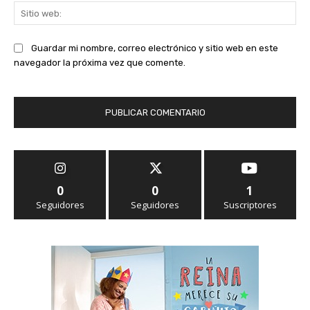
Sit
we
Guardar mi nombre, correo electrónico y sitio web en este
navegador la próxima vez que comente.
0
0
1
Seguidores
Seguidores
Suscriptores