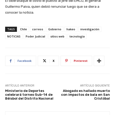
El ciberataque le costó el puesto al jefe del EMCO, el general
Guillermo Paiva, quien debió renunciar luego que se diera a
conocer la noticia.
TAGS
Chile
correos
Gobierno
hakeo
investigación
NOTICIAS
Poder Judicial
sitios web
tecnología
Facebook
X
Pinterest
ARTÍCULO ANTERIOR
ARTÍCULO SIGUIENTE
Ministerio de Deportes
Abogado es hallado muerto
celebrará torneo Sub-14 de
con impactos de bala en San
Béisbol del Distrito Nacional
Cristóbal