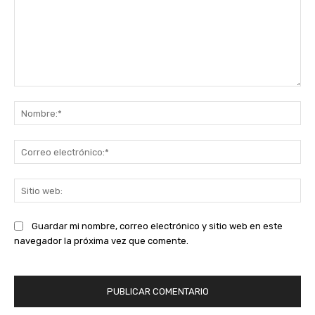
Comentario:
No
Co
ele
Sit
we
Guardar mi nombre, correo electrónico y sitio web en este
navegador la próxima vez que comente.