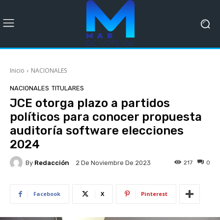
Inicio
NACIONALES
NACIONALES
TITULARES
JCE otorga plazo a partidos
políticos para conocer propuesta
auditoría software elecciones
2024
By
Redacción
217
0
2 De Noviembre De 2023
Facebook
X
Pinterest