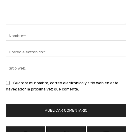
Comentario:
No
Co
ele
Sit
we
Guardar mi nombre, correo electrónico y sitio web en este
navegador la próxima vez que comente.