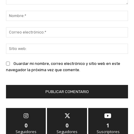
Comentario:
No
Co
ele
Sit
we
Guardar mi nombre, correo electrónico y sitio web en este
navegador la próxima vez que comente.
0
0
1
Seguidores
Seguidores
Suscriptores