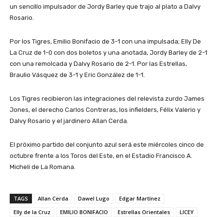
un sencillo impulsador de Jordy Barley que trajo al plato a Dalvy
Rosario.
Por los Tigres, Emilio Bonifacio de 3-1 con una impulsada; Elly De
La Cruz de 1-0 con dos boletos y una anotada, Jordy Barley de 2-1
con una remolcada y Dalvy Rosario de 2-1. Por las Estrellas,
Braulio Vásquez de 3-1 y Eric González de 1-1.
Los Tigres recibieron las integraciones del relevista zurdo James
Jones, el derecho Carlos Contreras, los infielders, Félix Valerio y
Dalvy Rosario y el jardinero Allan Cerda.
El próximo partido del conjunto azul será este miércoles cinco de
octubre frente a los Toros del Este, en el Estadio Francisco A.
Micheli de La Romana.
TAGS
Allan Cerda
Dawel Lugo
Edgar Martínez
Elly de la Cruz
EMILIO BONIFACIO
Estrellas Orientales
LICEY