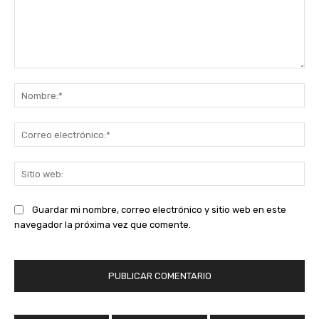
Comentario:
No
Co
ele
Sit
we
Guardar mi nombre, correo electrónico y sitio web en este
navegador la próxima vez que comente.