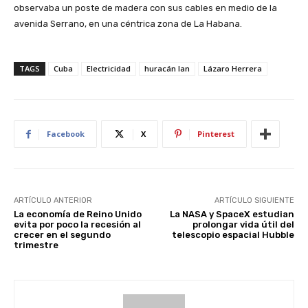
observaba un poste de madera con sus cables en medio de la
avenida Serrano, en una céntrica zona de La Habana.
TAGS
Cuba
Electricidad
huracán Ian
Lázaro Herrera
Facebook
X
Pinterest
ARTÍCULO ANTERIOR
ARTÍCULO SIGUIENTE
La economía de Reino Unido
La NASA y SpaceX estudian
evita por poco la recesión al
prolongar vida útil del
crecer en el segundo
telescopio espacial Hubble
trimestre