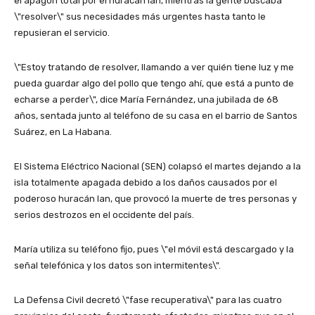
el apagón total por el huracán Ian, mientras la gente buscaba
\"resolver\" sus necesidades más urgentes hasta tanto le
repusieran el servicio.
\"Estoy tratando de resolver, llamando a ver quién tiene luz y me
pueda guardar algo del pollo que tengo ahí, que está a punto de
echarse a perder\", dice María Fernández, una jubilada de 68
años, sentada junto al teléfono de su casa en el barrio de Santos
Suárez, en La Habana.
El Sistema Eléctrico Nacional (SEN) colapsó el martes dejando a la
isla totalmente apagada debido a los daños causados por el
poderoso huracán Ian, que provocó la muerte de tres personas y
serios destrozos en el occidente del país.
María utiliza su teléfono fijo, pues \"el móvil está descargado y la
señal telefónica y los datos son intermitentes\".
La Defensa Civil decretó \"fase recuperativa\" para las cuatro