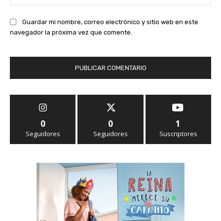
we
Guardar mi nombre, correo electrónico y sitio web en este
navegador la próxima vez que comente.
0
0
1
Seguidores
Seguidores
Suscriptores