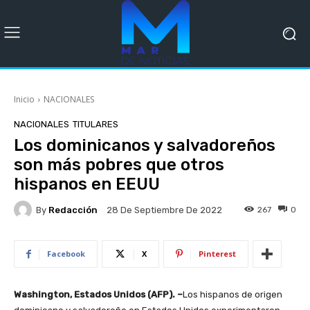
Inicio
NACIONALES
NACIONALES
TITULARES
Los dominicanos y salvadoreños
son más pobres que otros
hispanos en EEUU
By
Redacción
267
0
28 De Septiembre De 2022
Facebook
X
Pinterest
Washington, Estados Unidos (AFP). –
Los hispanos de origen