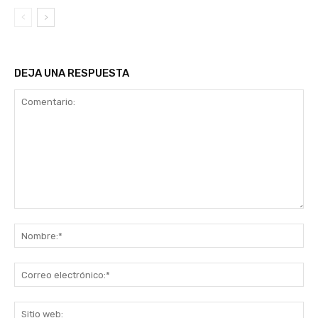
DEJA UNA RESPUESTA
Comentario:
No
Co
ele
Sit