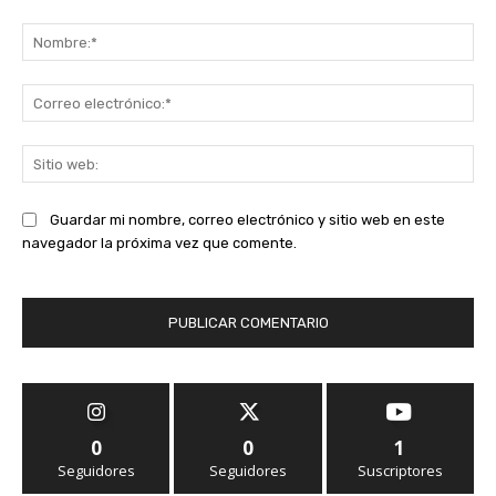
Comentario:
No
Co
ele
Sit
we
Guardar mi nombre, correo electrónico y sitio web en este
navegador la próxima vez que comente.
0
0
1
Seguidores
Seguidores
Suscriptores