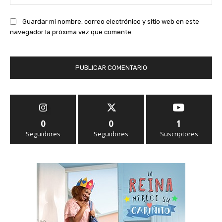
we
Guardar mi nombre, correo electrónico y sitio web en este
navegador la próxima vez que comente.
0
0
1
Seguidores
Seguidores
Suscriptores