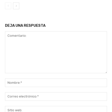
DEJA UNA RESPUESTA
Comentario:
No
Co
ele
Sit