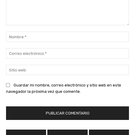
Comentario:
No
Co
ele
Sit
we
Guardar mi nombre, correo electrónico y sitio web en este
navegador la próxima vez que comente.