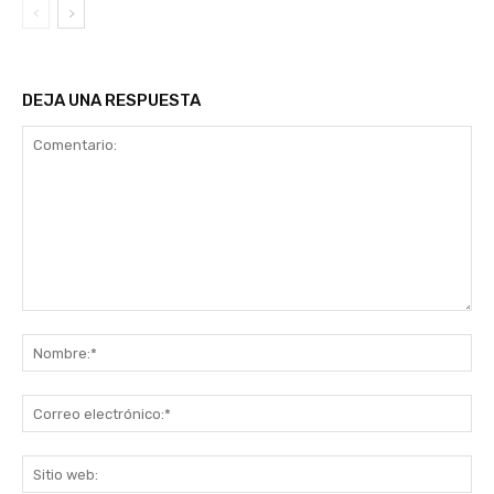
DEJA UNA RESPUESTA
Comentario:
No
Co
ele
Sit
we