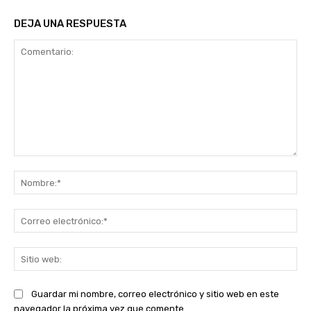
DEJA UNA RESPUESTA
Comentario:
No
Co
ele
Sit
we
Guardar mi nombre, correo electrónico y sitio web en este
navegador la próxima vez que comente.