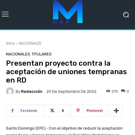
Inicio
NACIONALES
NACIONALES
TITULARES
Presentan proyecto contra la
aceptación de uniones tempranas
en RD
By
Redacción
270
0
29 De Septiembre De 2022
Facebook
X
Pinterest
Santo Domingo (EFE).- Con el objetivo de reducir la aceptación