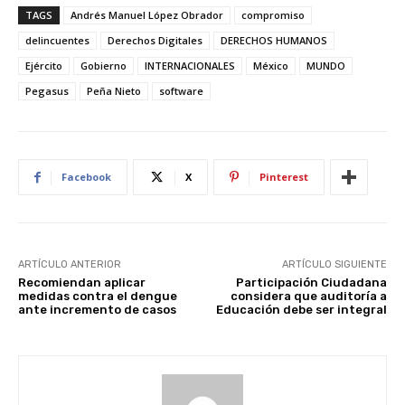
TAGS
Andrés Manuel López Obrador
compromiso
delincuentes
Derechos Digitales
DERECHOS HUMANOS
Ejército
Gobierno
INTERNACIONALES
México
MUNDO
Pegasus
Peña Nieto
software
Facebook
X
Pinterest
ARTÍCULO ANTERIOR
ARTÍCULO SIGUIENTE
Recomiendan aplicar
Participación Ciudadana
medidas contra el dengue
considera que auditoría a
ante incremento de casos
Educación debe ser integral