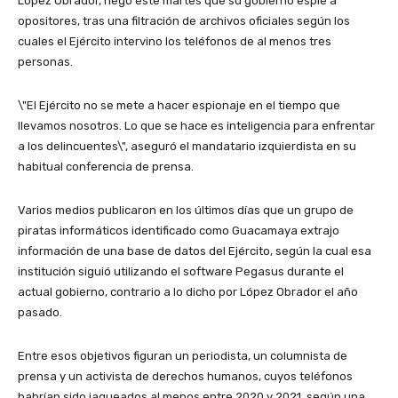
López Obrador, negó este martes que su gobierno espíe a
opositores, tras una filtración de archivos oficiales según los
cuales el Ejército intervino los teléfonos de al menos tres
personas.
\"El Ejército no se mete a hacer espionaje en el tiempo que
llevamos nosotros. Lo que se hace es inteligencia para enfrentar
a los delincuentes\", aseguró el mandatario izquierdista en su
habitual conferencia de prensa.
Varios medios publicaron en los últimos días que un grupo de
piratas informáticos identificado como Guacamaya extrajo
información de una base de datos del Ejército, según la cual esa
institución siguió utilizando el software Pegasus durante el
actual gobierno, contrario a lo dicho por López Obrador el año
pasado.
Entre esos objetivos figuran un periodista, un columnista de
prensa y un activista de derechos humanos, cuyos teléfonos
habrían sido jaqueados al menos entre 2020 y 2021, según una