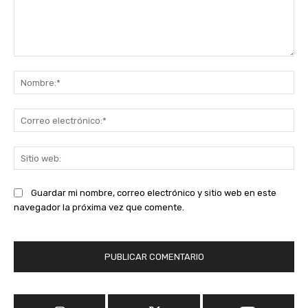
Comentario:
No
Co
ele
Sit
we
Guardar mi nombre, correo electrónico y sitio web en este
navegador la próxima vez que comente.