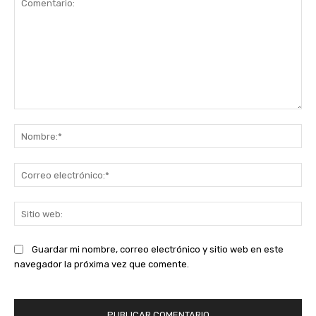
Comentario:
No
Co
ele
Sit
we
Guardar mi nombre, correo electrónico y sitio web en este
navegador la próxima vez que comente.