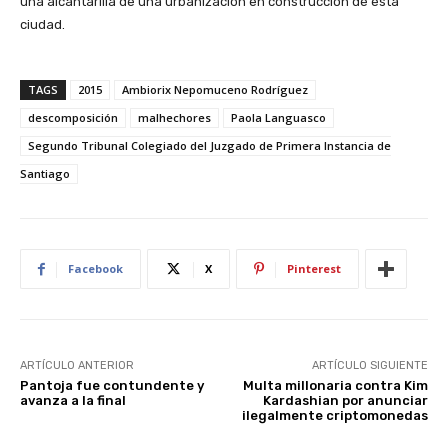
una alcantarilla de una urbanización en construcción de esta
ciudad.
TAGS
2015
Ambiorix Nepomuceno Rodríguez
descomposición
malhechores
Paola Languasco
Segundo Tribunal Colegiado del Juzgado de Primera Instancia de
Santiago
Facebook
X
Pinterest
ARTÍCULO ANTERIOR
ARTÍCULO SIGUIENTE
Pantoja fue contundente y
Multa millonaria contra Kim
avanza a la final
Kardashian por anunciar
ilegalmente criptomonedas