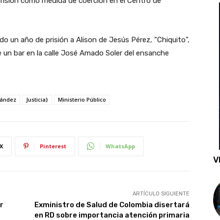
risión como medida de coerción en el Centro de
.
do un año de prisión a Alison de Jesús Pérez, “Chiquito”,
e un bar en la calle José Amado Soler del ensanche
nández
Justicia}
Ministerio Público
X
Pinterest
WhatsApp
V
ARTÍCULO SIGUIENTE
r
Exministro de Salud de Colombia disertará
en RD sobre importancia atención primaria