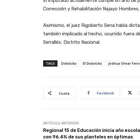
El imputado actualmente cumple un año de p
Corrección y Rehabilitación Najayo Hombres
Asimismo, el juez Rigoberto Sena había dicta
también implicado al hecho, ocurrido fuera d
Serrallés, Distrito Nacional.
TAGS
Dotolcito
El Dotolcito
Joshua Omar Fer
Facebook
Cuota
ARTÍCULO ANTERIOR
Regional 15 de Educación inicia año escola
con 96.4% de sus planteles en óptimas