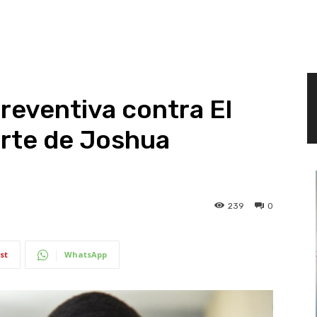
preventiva contra El
erte de Joshua
239
0
st
WhatsApp