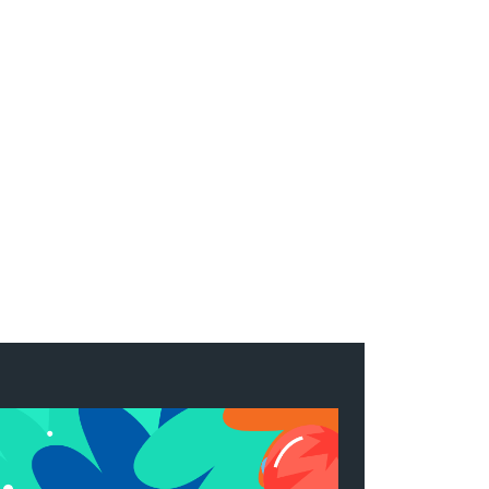
*
co:*