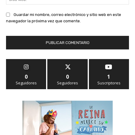
we
Guardar mi nombre, correo electrónico y sitio web en este
navegador la próxima vez que comente.
0
0
1
Seguidores
Seguidores
Suscriptores