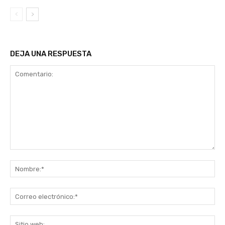
DEJA UNA RESPUESTA
Comentario:
No
Co
ele
Sit