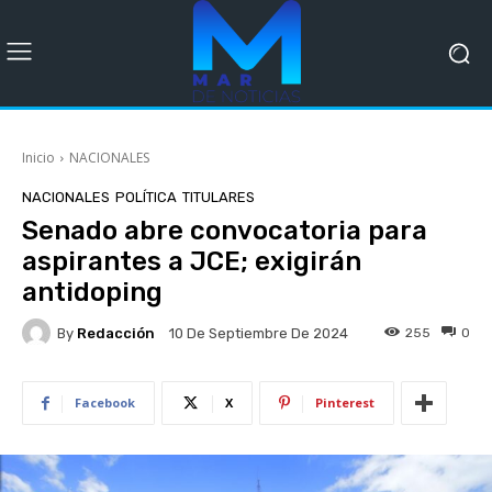
Inicio
NACIONALES
NACIONALES
POLÍTICA
TITULARES
Senado abre convocatoria para
aspirantes a JCE; exigirán
antidoping
By
Redacción
255
0
10 De Septiembre De 2024
Facebook
X
Pinterest