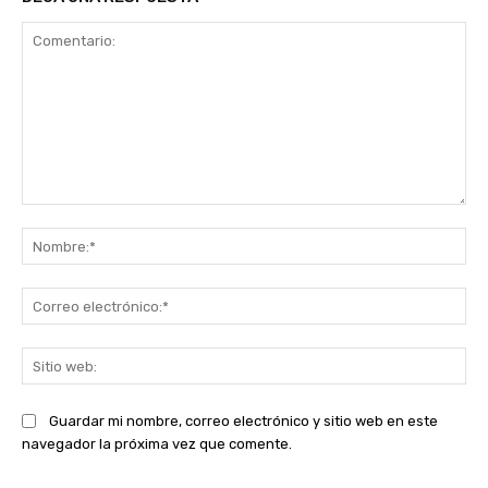
Comentario:
No
Co
ele
Sit
we
Guardar mi nombre, correo electrónico y sitio web en este
navegador la próxima vez que comente.