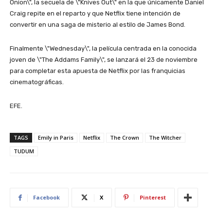
Onion\", la secuela de \"Knives Out\" en la que únicamente Daniel
Craig repite en el reparto y que Netflix tiene intención de
convertir en una saga de misterio al estilo de James Bond.
Finalmente \"Wednesday\", la película centrada en la conocida
joven de \"The Addams Family\", se lanzará el 23 de noviembre
para completar esta apuesta de Netflix por las franquicias
cinematográficas.
EFE.
TAGS
Emily in Paris
Netflix
The Crown
The Witcher
TUDUM
Facebook
X
Pinterest