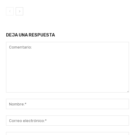
DEJA UNA RESPUESTA
Comentario:
No
Co
ele
Sit