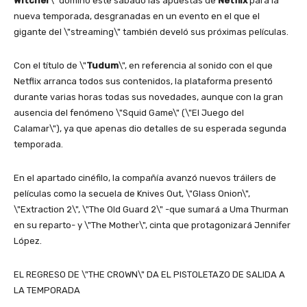
Witcher
\" dominó este sábado las apuestas de
Netflix
para la
nueva temporada, desgranadas en un evento en el que el
gigante del \"streaming\" también develó sus próximas películas.
Con el título de \"
Tudum
\", en referencia al sonido con el que
Netflix arranca todos sus contenidos, la plataforma presentó
durante varias horas todas sus novedades, aunque con la gran
ausencia del fenómeno \"Squid Game\" (\"El Juego del
Calamar\"), ya que apenas dio detalles de su esperada segunda
temporada.
En el apartado cinéfilo, la compañía avanzó nuevos tráilers de
películas como la secuela de Knives Out, \"Glass Onion\",
\"Extraction 2\", \"The Old Guard 2\" -que sumará a Uma Thurman
en su reparto- y \"The Mother\", cinta que protagonizará Jennifer
López.
EL REGRESO DE \"THE CROWN\" DA EL PISTOLETAZO DE SALIDA A
LA TEMPORADA