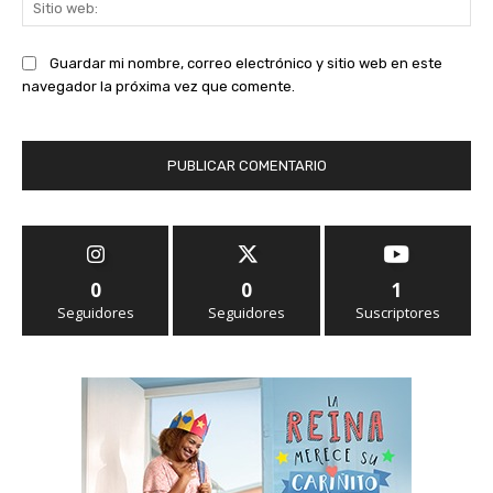
we
Guardar mi nombre, correo electrónico y sitio web en este
navegador la próxima vez que comente.
0
0
1
Seguidores
Seguidores
Suscriptores