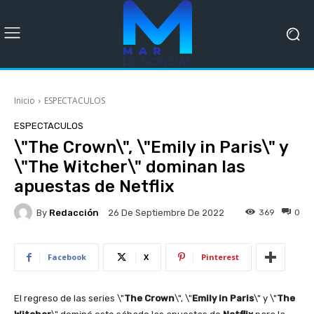
Inicio
ESPECTACULOS
ESPECTACULOS
\"The Crown\", \"Emily in Paris\" y
\"The Witcher\" dominan las
apuestas de Netflix
By
Redacción
369
0
26 De Septiembre De 2022
Facebook
X
Pinterest
El regreso de las series \"
The Crown
\", \"
Emily in Paris
\" y \"
The