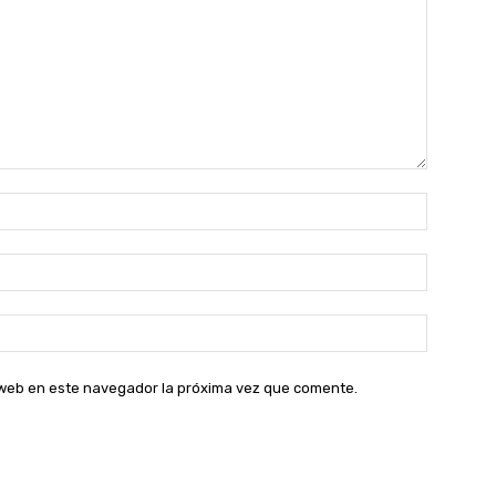
Nombre:
Correo
electróni
Sitio
web:
o web en este navegador la próxima vez que comente.