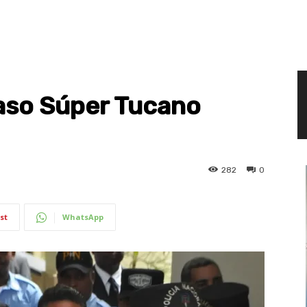
caso Súper Tucano
282
0
st
WhatsApp