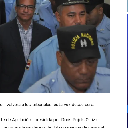
, volverá a los tribunales, esta vez desde cero.
rte de Apelación, presidida por Doris Pujols Ortiz e
 revocara la sentencia de daba ganancia de causa al