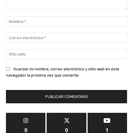
Comentario:
No
Co
ele
Sit
we
Guardar mi nombre, correo electrónico y sitio web en este
navegador la próxima vez que comente.
0
0
1