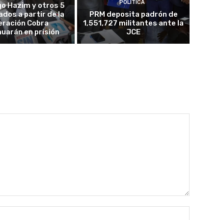
POLÍTICA
o Hazim y otros 5
dos a partir de la
PRM deposita padrón de
eración Cobra
1,551,727 militantes ante la
nuarán en prisión
JCE
Nombre: