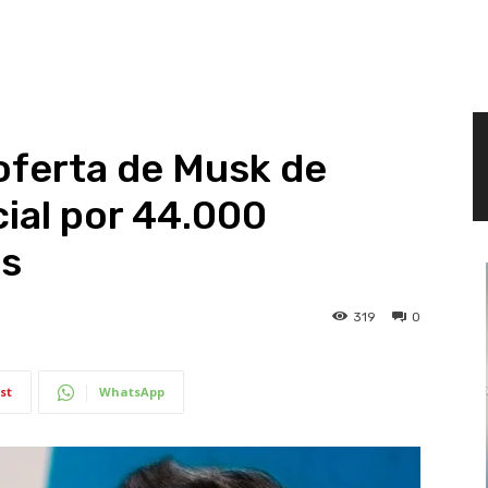
 oferta de Musk de
cial por 44.000
es
319
0
st
WhatsApp