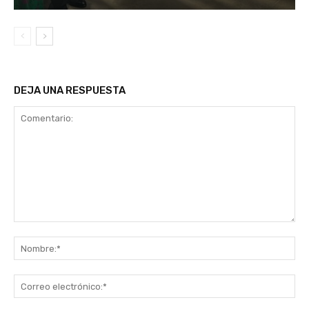
DEJA UNA RESPUESTA
Comentario:
No
Co
ele