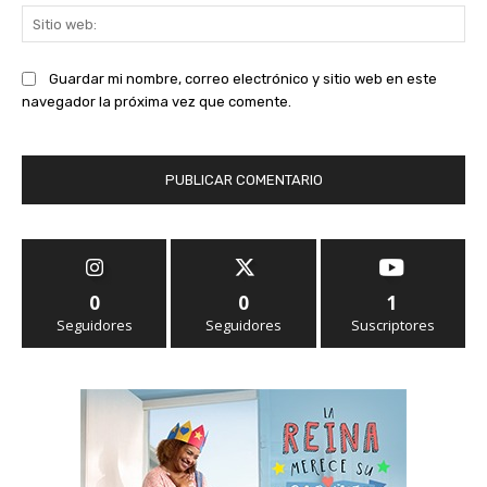
Sit
we
Guardar mi nombre, correo electrónico y sitio web en este
navegador la próxima vez que comente.
0
0
1
Seguidores
Seguidores
Suscriptores