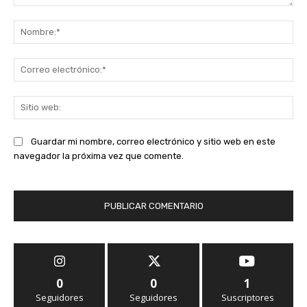
Comentario:
No
Co
ele
Sit
we
Guardar mi nombre, correo electrónico y sitio web en este
navegador la próxima vez que comente.
0
0
1
Seguidores
Seguidores
Suscriptores