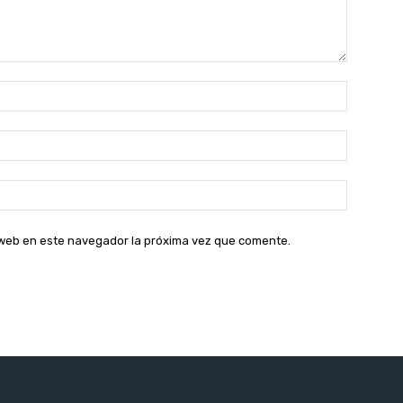
Nombre:
Correo
electróni
Sitio
web:
o web en este navegador la próxima vez que comente.