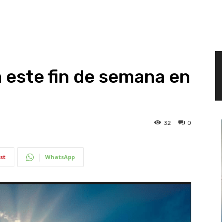
a este fin de semana en
32
0
st
WhatsApp