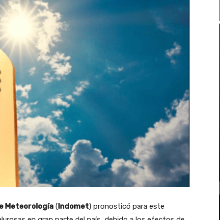
e Meteorología
(
Indomet
) pronosticó para este
urosas en gran parte del país, debido a los efectos de