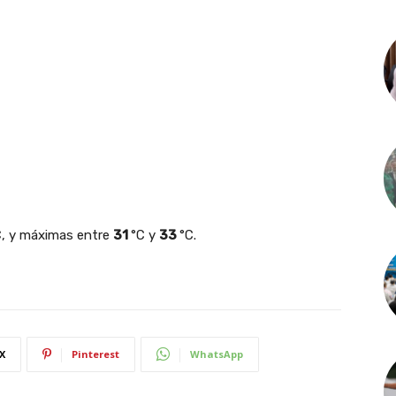
C, y máximas entre
31
°C y
33
°C.
X
Pinterest
WhatsApp