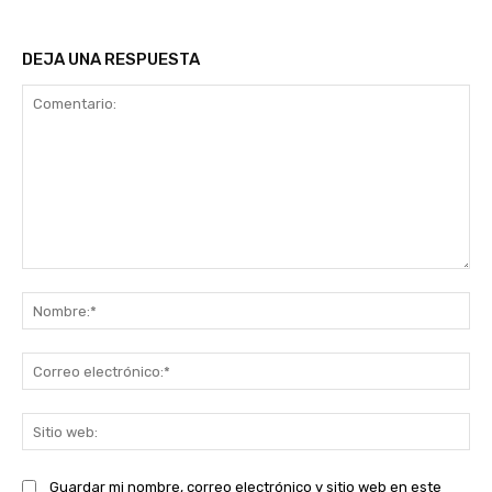
DEJA UNA RESPUESTA
Comentario:
No
Co
ele
Sit
we
Guardar mi nombre, correo electrónico y sitio web en este