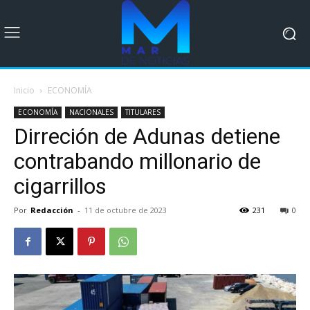
Inicio
ECONOMÍA
ECONOMÍA
NACIONALES
TITULARES
Dirreción de Adunas detiene
contrabando millonario de
cigarrillos
Por
Redacción
-
11 de octubre de 2023
231
0