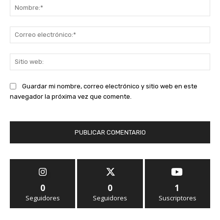
No
Co
ele
Sit
we
Guardar mi nombre, correo electrónico y sitio web en este
navegador la próxima vez que comente.
0
0
1
Seguidores
Seguidores
Suscriptores