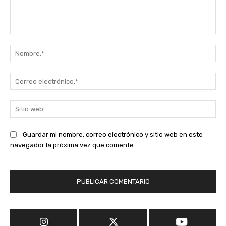
Comentario:
No
Co
ele
Sit
we
Guardar mi nombre, correo electrónico y sitio web en este
navegador la próxima vez que comente.