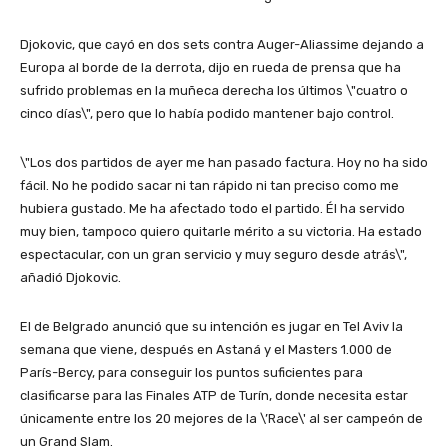
Djokovic, que cayó en dos sets contra Auger-Aliassime dejando a
Europa al borde de la derrota, dijo en rueda de prensa que ha
sufrido problemas en la muñeca derecha los últimos \"cuatro o
cinco días\", pero que lo había podido mantener bajo control.
\"Los dos partidos de ayer me han pasado factura. Hoy no ha sido
fácil. No he podido sacar ni tan rápido ni tan preciso como me
hubiera gustado. Me ha afectado todo el partido. Él ha servido
muy bien, tampoco quiero quitarle mérito a su victoria. Ha estado
espectacular, con un gran servicio y muy seguro desde atrás\",
añadió Djokovic.
El de Belgrado anunció que su intención es jugar en Tel Aviv la
semana que viene, después en Astaná y el Masters 1.000 de
París-Bercy, para conseguir los puntos suficientes para
clasificarse para las Finales ATP de Turín, donde necesita estar
únicamente entre los 20 mejores de la \’Race\' al ser campeón de
un Grand Slam.