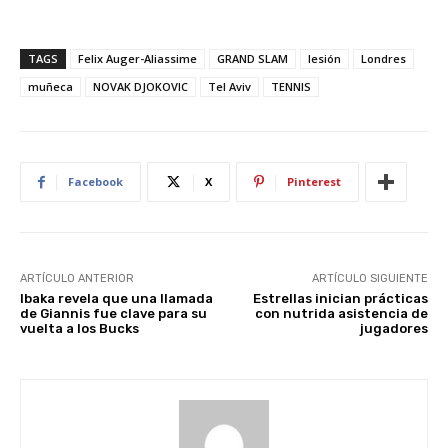
TAGS
Felix Auger-Aliassime
GRAND SLAM
lesión
Londres
muñeca
NOVAK DJOKOVIC
Tel Aviv
TENNIS
Facebook
X
Pinterest
ARTÍCULO ANTERIOR
ARTÍCULO SIGUIENTE
Ibaka revela que una llamada
Estrellas inician prácticas
de Giannis fue clave para su
con nutrida asistencia de
vuelta a los Bucks
jugadores