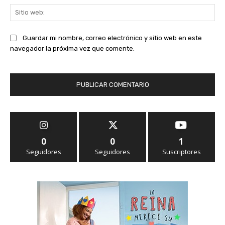
Sit
we
Guardar mi nombre, correo electrónico y sitio web en este
navegador la próxima vez que comente.
0
0
1
Seguidores
Seguidores
Suscriptores