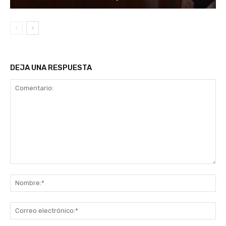
DEJA UNA RESPUESTA
Comentario:
No
Co
ele