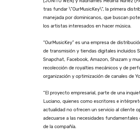
(JUNITO WEN) y Radhames Medina Núñez (F
tras fundar \"OurMusicKey\", la primera distri
manejada por dominicanos, que buscan poten
los artistas interesados en hacer música.
“OurMusicKey” es una empresa de distribución 
de transmisión y tiendas digitales incluidos 
Snapchat, Facebook, Amazon, Shazam y much
recolección de royalties mecánicos y de perf
organización y optimización de canales de Y
“El proyecto empresarial, parte de una inqu
Luciano, quienes como escritores e intérpret
actualidad no ofrecen un servicio al cliente
adecuarse a las necesidades fundamentales d
de la compañía.