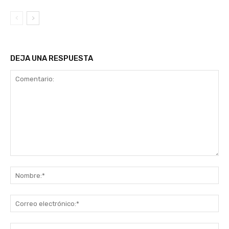
DEJA UNA RESPUESTA
Comentario:
No
Co
ele
Sit