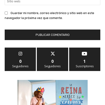
we
Guardar mi nombre, correo electrónico y sitio web en este
navegador la próxima vez que comente.
0
0
1
Seguidores
Seguidores
Suscriptores