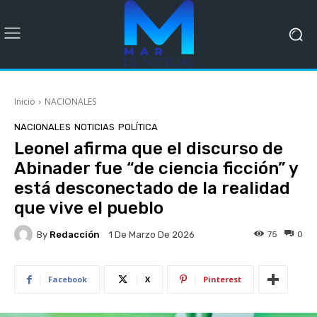
Inicio
NACIONALES
NACIONALES
NOTICIAS
POLÍTICA
Leonel afirma que el discurso de
Abinader fue “de ciencia ficción” y
está desconectado de la realidad
que vive el pueblo
By
Redacción
75
0
1 De Marzo De 2026
Facebook
X
Pinterest