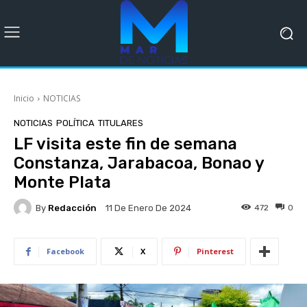
Inicio
NOTICIAS
NOTICIAS
POLÍTICA
TITULARES
LF visita este fin de semana
Constanza, Jarabacoa, Bonao y
Monte Plata
By
Redacción
472
0
11 De Enero De 2024
Facebook
X
Pinterest