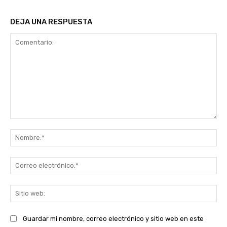
DEJA UNA RESPUESTA
Comentario:
No
Co
ele
Sit
we
Guardar mi nombre, correo electrónico y sitio web en este