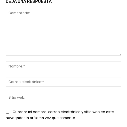
DEJA UNA RESPUESTA
Comentario:
No
Co
ele
Sit
we
Guardar mi nombre, correo electrónico y sitio web en este
navegador la próxima vez que comente.