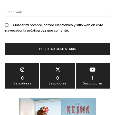
ele
Sit
we
Guardar mi nombre, correo electrónico y sitio web en este
navegador la próxima vez que comente.
0
0
1
Seguidores
Seguidores
Suscriptores