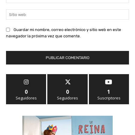
ele
Sit
we
Guardar mi nombre, correo electrónico y sitio web en este
navegador la próxima vez que comente.
0
0
1
Seguidores
Seguidores
Suscriptores