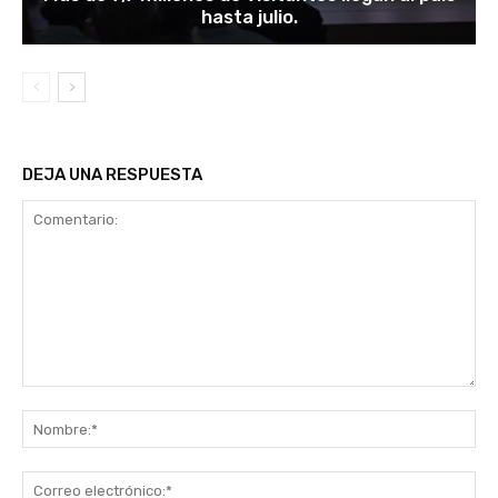
hasta julio.
DEJA UNA RESPUESTA
Comentario:
No
Co