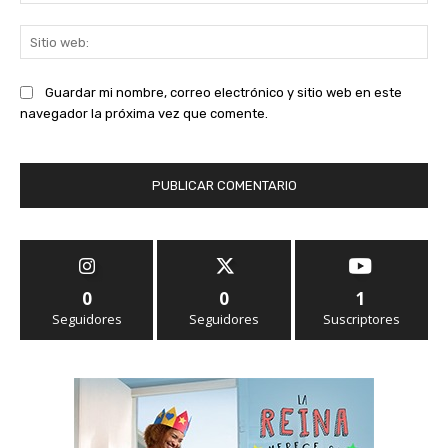
ele
Sit
we
Guardar mi nombre, correo electrónico y sitio web en este
navegador la próxima vez que comente.
0
0
1
Seguidores
Seguidores
Suscriptores