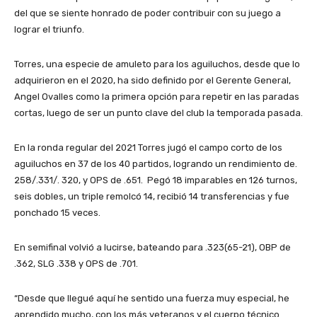
del que se siente honrado de poder contribuir con su juego a
lograr el triunfo.
Torres, una especie de amuleto para los aguiluchos, desde que lo
adquirieron en el 2020, ha sido definido por el Gerente General,
Angel Ovalles como la primera opción para repetir en las paradas
cortas, luego de ser un punto clave del club la temporada pasada.
En la ronda regular del 2021 Torres jugó el campo corto de los
aguiluchos en 37 de los 40 partidos, logrando un rendimiento de.
258/.331/. 320, y OPS de .651. Pegó 18 imparables en 126 turnos,
seis dobles, un triple remolcó 14, recibió 14 transferencias y fue
ponchado 15 veces.
En semifinal volvió a lucirse, bateando para .323(65-21), OBP de
.362, SLG .338 y OPS de .701.
“Desde que llegué aquí he sentido una fuerza muy especial, he
aprendido mucho, con los más veteranos y el cuerpo técnico