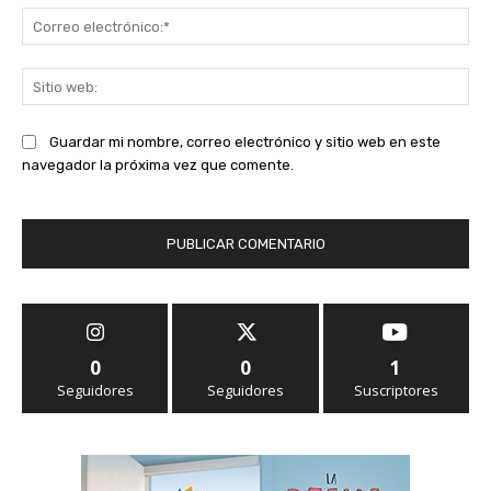
Co
ele
Sit
we
Guardar mi nombre, correo electrónico y sitio web en este
navegador la próxima vez que comente.
0
0
1
Seguidores
Seguidores
Suscriptores