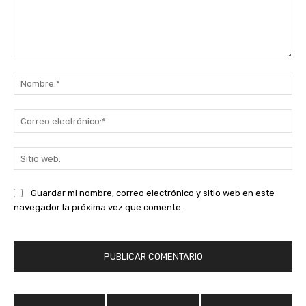
Comentario:
No
Co
ele
Sit
we
Guardar mi nombre, correo electrónico y sitio web en este
navegador la próxima vez que comente.