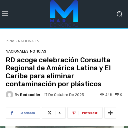
Inicio
NACIONALES
NACIONALES
NOTICIAS
RD acoge celebración Consulta
Regional de América Latina y El
Caribe para eliminar
contaminación por plásticos
By
Redacción
248
0
17 De Octubre De 2023
Facebook
X
Pinterest